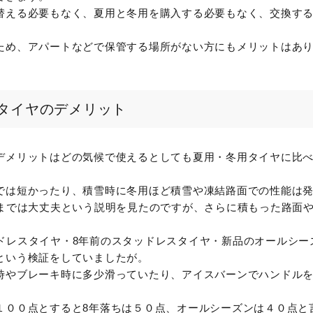
替える必要もなく、夏用と冬用を購入する必要もなく、交換す
ため、アパートなどで保管する場所がない方にもメリットはあ
タイヤのデメリット
デメリットはどの気候で使えるとしても夏用・冬用タイヤに比
では短かったり、積雪時に冬用ほど積雪や凍結路面での性能は
度までは大丈夫という説明を見たのですが、さらに積もった路面
スタッドレスタイヤ・8年前のスタッドレスタイヤ・新品のオールシ
という検証をしていましたが。
時やブレーキ時に多少滑っていたり、アイスバーンでハンドル
１００点とすると8年落ちは５０点、オールシーズンは４０点と