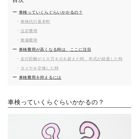
目次
ー
車検っていくらぐらいかかるの？
・
車検代行基本料
・
法定費用
・
整備費用
ー
車検費用が高くなる時は、ここに注目
・
走行距離が１０万キロを超えた時、年式が経過した時
・
タイヤを交換した時
ー
車検費用を抑えるには
車検っていくらぐらいかかるの？